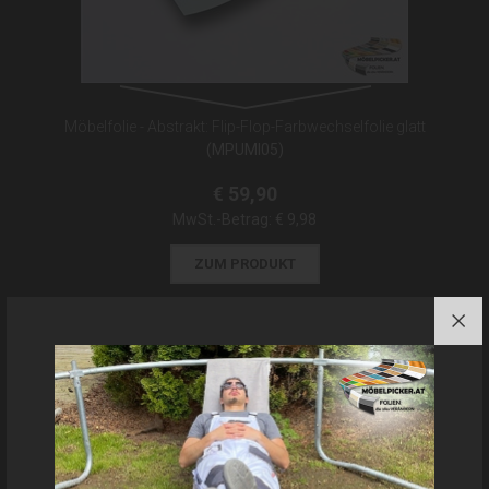
Möbelfolie - Abstrakt: Flip-Flop-Farbwechselfolie glatt
(MPUMI05)
€ 59,90
MwSt.-Betrag:
€ 9,98
ZUM PRODUKT