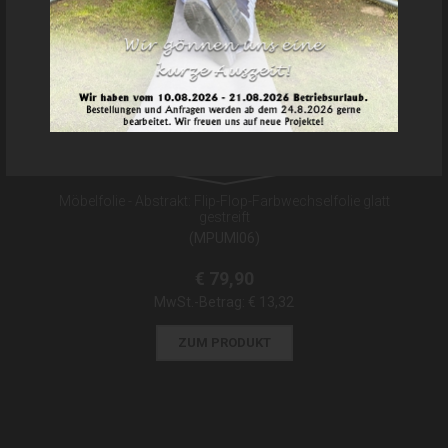
Möbelfolie - Abstrakt: Flip-Flop-Farbwechselfolie glatt
gestreift
(MPUMI06)
€ 79,90
MwSt.-Betrag:
€ 13,32
ZUM PRODUKT