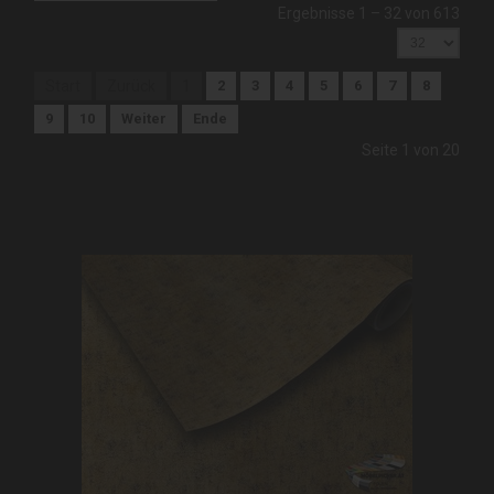
Ergebnisse 1 – 32 von 613
Start
Zurück
1
2
3
4
5
6
7
8
9
10
Weiter
Ende
Seite 1 von 20