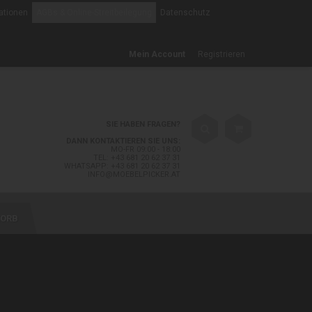
ationen
AGBs & Online-Streitbeilegung
Datenschutz
Mein Account
Registrieren
SIE HABEN FRAGEN?
DANN KONTAKTIEREN SIE UNS:
MO-FR 09:00 - 18:00
TEL: +43 681 20 62 37 31
WHATSAPP: +43 681 20 62 37 31
INFO@MOEBELPICKER.AT
ORB