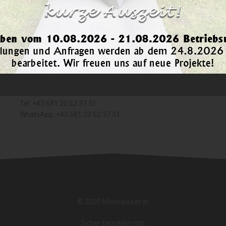
KONTAKT
Möbelpicker.at
T
Ihr Folienspezialist in Österreich
M
info@moebelpicker.at
0
Tel: +43 681 20 62 37 31
WhatsApp: +43 681 20 62 37 31
© 2020 Möbelpicker.at
Sicher bezahlen mit: