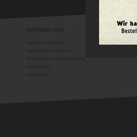
INFORMATION
Versand & Zahlung
Garantieinformationen
AGBs & Online-Streitbeilegung
Datenschutz
Impressum