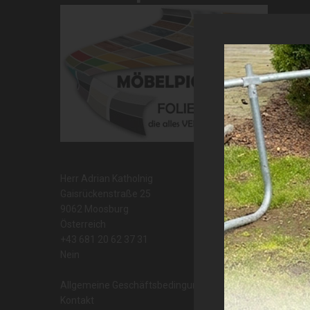
Herr Adrian Katholnig
Gaisrückenstraße 25
9062 Moosburg
Österreich
+43 681 20 62 37 31
Nein
Allgemeine Geschäftsbedingungen
Kontakt