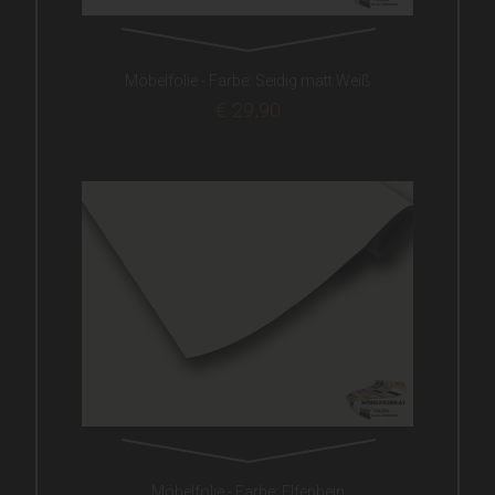
Möbelfolie - Farbe: Seidig matt Weiß
€ 29,90
Möbelfolie - Farbe: Elfenbein