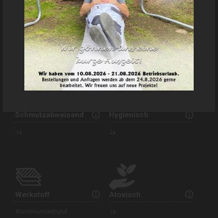
Dicke
Wasserfestigkeit
3 mm
Ja
Schmutzabweisend
Hygienisch
Ja
Ja
Werkstoff
Atoxisch
Aluminiumverbund
Ja