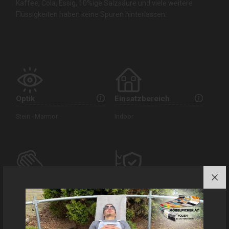
Kaffee, Cola, Essig, 10%ige Salzsäure und viele weitere
Flüssigkeiten haben keine Spuren hinterlassen.
Optik
Einsatzbereich
Stein - Marmor
Indoor
Struktur
Kratzfestigkeit
Perlstruktur
Ja