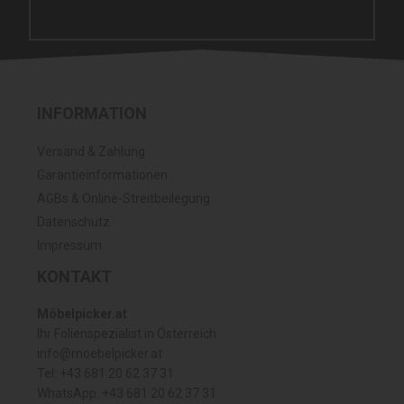
INFORMATION
Versand & Zahlung
Garantieinformationen
AGBs & Online-Streitbeilegung
Datenschutz
Impressum
KONTAKT
Möbelpicker.at
Ihr Folienspezialist in Österreich
info@moebelpicker.at
Tel: +43 681 20 62 37 31
WhatsApp: +43 681 20 62 37 31