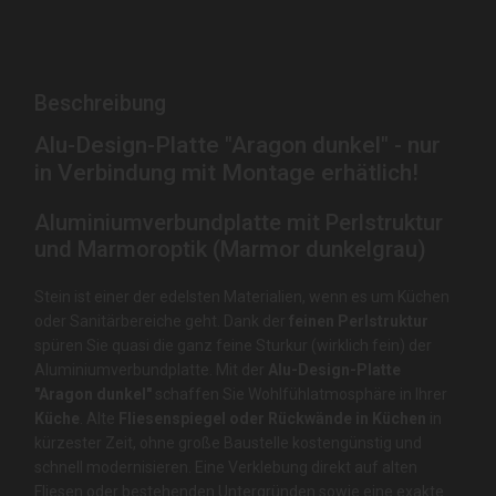
Beschreibung
Alu-Design-Platte "Aragon dunkel" - nur
in Verbindung mit Montage erhätlich!
Aluminiumverbundplatte mit Perlstruktur
und Marmoroptik (Marmor dunkelgrau)
Stein ist einer der edelsten Materialien, wenn es um Küchen
oder Sanitärbereiche geht. Dank der
feinen Perlstruktur
spüren Sie quasi die ganz feine Sturkur (wirklich fein) der
Aluminiumverbundplatte. Mit der
Alu-Design-Platte
"Aragon dunkel"
schaffen Sie Wohlfühlatmosphäre in Ihrer
Küche
. Alte
Fliesenspiegel oder Rückwände in Küchen
in
kürzester Zeit, ohne große Baustelle kostengünstig und
schnell modernisieren. Eine Verklebung direkt auf alten
Fliesen oder bestehenden Untergründen sowie eine exakte