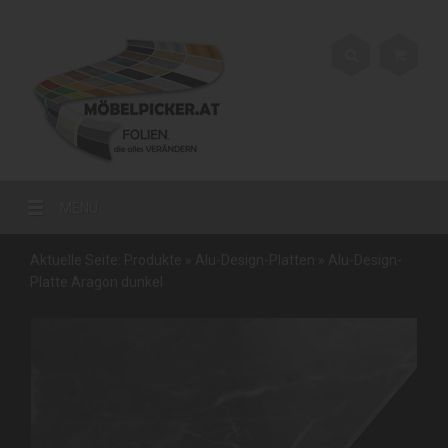
MENU
Aktuelle Seite:
Produkte
»
Alu-Design-Platten
»
Alu-Design-
Platte Aragon dunkel