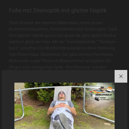
Folie mit Steinoptik mit glatter Haptik
Stein ist einer der edelsten Materialien, wenn es um
Küchenarbeitsplatten, Fensterbänke oder Böden geht. Dank
ihrer glatten Haptik spüren Sie quasi die ganz glatte Sturkur
(wirklich glatt) der Folie. Mit der Texturklebefolie ""Terrazzo
bunt"" schaffen Sie Wohlfühlatmosphäre in Ihrer Wohnung
oder Ihrem Haus. Überkleben Sie ganz einfach Ihre Küche,
Möbel oder sogar Fliesen im Badezimmer und geben Sie
Dingen eine einzigartige Optik - Ihre Besucher werden
staunen.
Diese Klebefolie ist Aufgrund unserer Erfahrungen:
geeignet
für: Küche, Arbeitsplatte, Bad / Nassbereich,
Fensterrahmen, Fensterbank, Treppe, Türe, Fliesen, Wand
und Boden
.
Andere Farb-/Dekorbezeichnungen und
Abbildungen