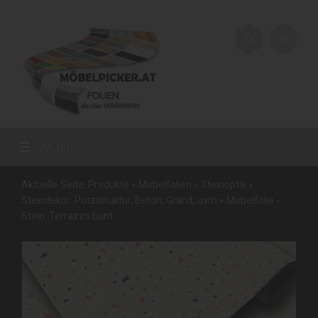
MENU
Aktuelle Seite:
Produkte
»
Möbelfolien
»
Steinoptik
»
Steindekor: Putzstruktur, Beton, Granit, uvm
»
Möbelfolie -
Stein: Terrazzo bunt