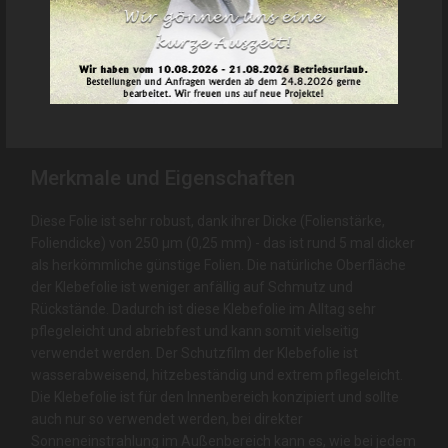
stein, terrazzo, bunt
Hinweis:
Die Bezeichnungen dienen als ungefährer Richtwert
und müssen nicht zu 100% übereinstimmmen. Bitte beachten Sie
auch, dass jeder Bildschirm Farben anders darstellt und diese
somit vom Original abweichen können. Nutzen Sie die
Möglichkeit und bestellen Sie Muster!
Merkmale und Eigenschaften
Diese Folie ist sehr robust, dank ihrer Dicke (Folienstärke,
Foliendicke) von 250 µm (0,25 mm) - das ist rund 5 mal dicker
als herkömmliche günstige Folien. Die natürliche Oberfläche
der Klebefolie ist weniger anfällig auf Schmutz und
Rückstände. Dadurch ist diese Klebefolie im Alltag sehr
pflegeleicht und abriebfest und kann somit vielseitig
verwendet werden. Der Schutzfilm der Klebefolie ist
wasserabweisend, hitzebeständig und extrem pflegeleicht.
Die Klebefolie ist für den Innenbereich konzipiert und sollte
auch nur so verwendet werden, bei direkter
Sonneneinstrahlung im Außenbereich kann es, wie bei jedem