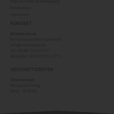
AGBs & Online-Streitbeilegung
Datenschutz
Impressum
KONTAKT
Möbelpicker.at
Ihr Folienspezialist in Österreich
info@moebelpicker.at
Tel: +43 681 20 62 37 31
WhatsApp: +43 681 20 62 37 31
GESCHÄFTSZEITEN
Telefonzeiten:
Montag bis Freitag
09:00 - 18:00 Uhr