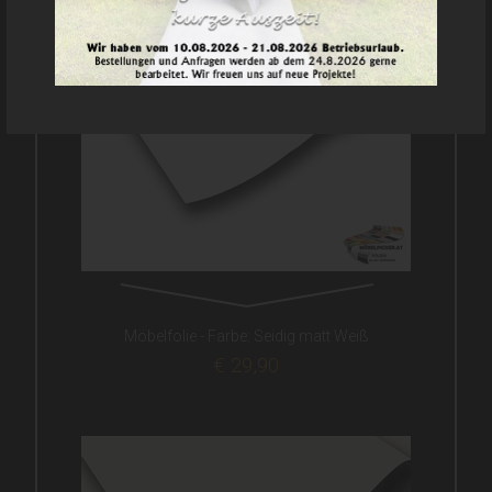
Möbelfolie - Farbe: Seidig matt Weiß
€ 29,90