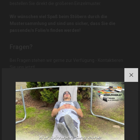
bestellen Sie direkt die größeren Einzelmuster.
Wir wünschen viel Spaß beim Stöbern durch die
Mustersammlung und sind uns sicher, dass Sie die
passende/n Folie/n finden werden!
Fragen?
Bei Fragen stehen wir gerne zur Verfügung - Kontaktieren
Sie uns jetzt!
Musterfächer - Metall
Musterfächer - Textur & Stoff
Zurück zu: Musterfächer
MEIST VERKAUFTE PRODUKTE!