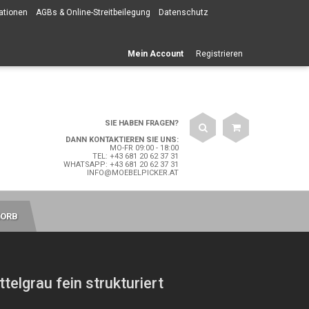
ationen
AGBs & Online-Streitbeilegung
Datenschutz
Mein Account
Registrieren
SIE HABEN FRAGEN?
DANN KONTAKTIEREN SIE UNS:
MO-FR 09:00 - 18:00
TEL: +43 681 20 62 37 31
WHATSAPP: +43 681 20 62 37 31
INFO@MOEBELPICKER.AT
ORB
telgrau fein strukturiert