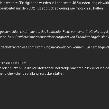
 viele weitere Flüssigkeiten wurden in Labortests 48 Stunden lang einwi
n gearbeitet um den CO2 Fußabdruck so gering wie möglich zu halten.
 gewünschten Laufmeter ins das Laufmeter-Feld) von einer Großrolle abgel
ntie- bzw. Gewährleistungsansprüche aufgrund von Produktmängeln sind da
 darstellt und diese somit vom Original abweichen können. Ein Farbabgleich
er zu bestellen!
cm oder nutzen Sie die Musterfächer! Bei freigemachter Rücksendung 
gentliche Folienbestellung zurückerstattet!