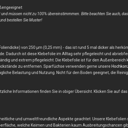
außengeeignet
 und müssen nicht zu 100% übereinstimmmen. Bitte beachten Sie auch, dass 
und bestellen Sie Muster!
e, Foliendicke) von 250 µm (0,25 mm) - das ist rund 5 mal dicker als her
e. Dadurch ist diese Klebefolie im Alltag sehr pflegeleicht und abriebf
ndig und extrem pflegeleicht. Die Klebefolie ist für den Außenbereich ko
rückstände zu entfernen. Sparfüchse verwenden gerne unsere
Hochkonz
ltägliche Belastung und Nutzung. Nicht für den Boden geeignet, die Re
liche Informationen finden Sie in obiger Übersicht. Klicken Sie auf das 
dheitliche und umweltfreundliche Aspekte geachtet. Unsere Klebefolien
Oberfläche, welche Keimen und Bakterien kaum Ausbreitungschancen gibt