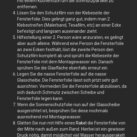
mit einem Küchentuch um die Schmutzpartikel zu
entfernen.
Lösen Sie den Schutzfilm von der Klebeseite der
Fensterfolie. Dies gelingt ganz gut, indem man 2
Klebestreifen (Malerband, Tesafilm, etc) an einer Ecke
befestigt und langsam auseinander zieht.
Hilfestellung einer 2. Person wäre anzuraten, es gelingt
aber auch alleine. Während eine Person die Fensterfolie
an zwei Ecken festhält, löst die zweite Person den
Schutzfilm komplett ab und sprüht die Klebeseite der
Fensterfolie mit dem Montagewasser ein. Danach
sprühen Sie die Glasfläche ebenfalls erneut ein.
Legen Sie die nasse Fensterfolie auf die nasse
Glasscheibe. Die Fensterfolie lässt sich jetzt sehr gut
ausrichten. Vermeiden Sie die Fensterfolie abzulösen, da
sich dadurch Schmutz zwischen Scheibe und
Fensterfolie legen kann.
Wenn die Sonnenschutzfolie nun auf der Glasscheibe
ausgerichtet ist, besprühen Sie diese nochmals
ausreichend mit Montagewasser.
Glätten Sie nun mit Hilfe eines
Rakel
die Fensterfolie von
der Mitte nach außen zum Rand. Hierbei ist ein gewisser
Druck nötig, damit möglichst viel Wasser herausgerakelt