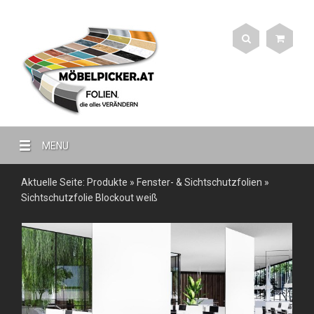
MENU
Aktuelle Seite:
Produkte
»
Fenster- & Sichtschutzfolien
»
Sichtschutzfolie Blockout weiß