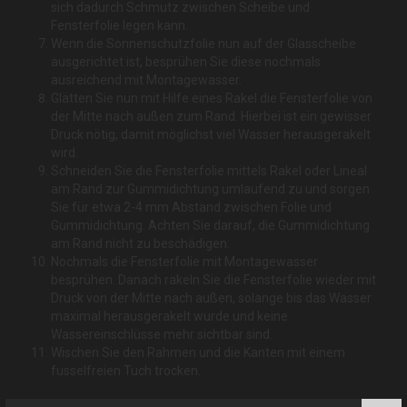
sich dadurch Schmutz zwischen Scheibe und
Fensterfolie legen kann.
Wenn die Sonnenschutzfolie nun auf der Glasscheibe
ausgerichtet ist, besprühen Sie diese nochmals
ausreichend mit Montagewasser.
Glätten Sie nun mit Hilfe eines Rakel die Fensterfolie von
der Mitte nach außen zum Rand. Hierbei ist ein gewisser
Druck nötig, damit möglichst viel Wasser herausgerakelt
wird.
Schneiden Sie die Fensterfolie mittels Rakel oder Lineal
am Rand zur Gummidichtung umlaufend zu und sorgen
Sie für etwa 2-4 mm Abstand zwischen Folie und
Gummidichtung. Achten Sie darauf, die Gummidichtung
am Rand nicht zu beschädigen.
Nochmals die Fensterfolie mit Montagewasser
besprühen. Danach rakeln Sie die Fensterfolie wieder mit
Druck von der Mitte nach außen, solange bis das Wasser
maximal herausgerakelt wurde und keine
Wassereinschlüsse mehr sichtbar sind.
Wischen Sie den Rahmen und die Kanten mit einem
fusselfreien Tuch trocken.