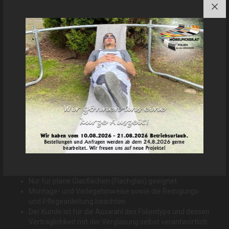
Wir empfehlen Ihnen die Fensterfolie nicht mit
Leitungswasser zu verlegen, da dieses Mineralstoffe
beinhaltet, welche Rückstände zwischen Fensterscheibe und
Fensterfolie verursachen kann. Verwenden Sie daher
unbedingt destilliertes Wasser mit Montagekonzentrat. Diese
ist in unserem Shop als Zubehör erhältlich und sichert Ihnen
beste Ergebnisse zu. Bei handelsüblichen Spülmitteln kann
es zu einer Verfärbung des Klebers kommen.
Download Montageanleitung (PDF) »
Download Pflegehinweise (PDF) »
Wichtige Hinweise:
Fensterfolien werden nass montiert (siehe
Montageanleitung)
Nur für plane Glasflächen (Flachglas) geeignet
Montage- und Verlegehinweise sowie die Reinigungs-
und Pflegeanleitung beachten
Der Kunde ist für die Auswahl des Folientyps und dessen
Verträglichkeit mit der Verglasung selbst verantwortlich.