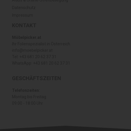
Datenschutz
Impressum
KONTAKT
Möbelpicker.at
Ihr Folienspezialist in Österreich
info@moebelpicker.at
Tel: +43 681 20 62 37 31
WhatsApp: +43 681 20 62 37 31
GESCHÄFTSZEITEN
Telefonzeiten:
Montag bis Freitag
09:00 - 18:00 Uhr