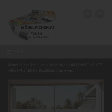
MENU
Aktuelle Seite:
Produkte
»
Möbelfolien
»
AKTIONSPRODUKTE
»
RESTPOSTEN Hafttextilfolie Cremeweiß