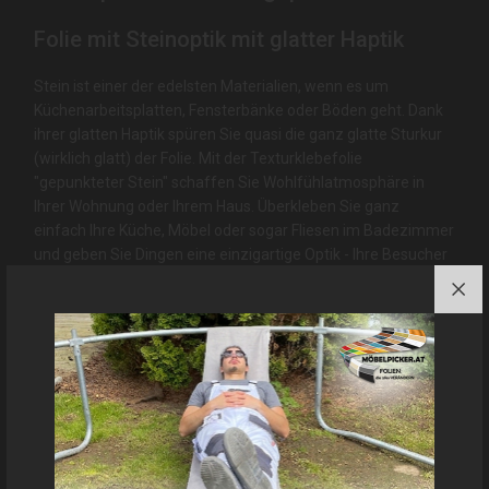
Folie mit Steinoptik mit glatter Haptik
Stein ist einer der edelsten Materialien, wenn es um
Küchenarbeitsplatten, Fensterbänke oder Böden geht. Dank
ihrer glatten Haptik spüren Sie quasi die ganz glatte Sturkur
(wirklich glatt) der Folie. Mit der Texturklebefolie
"gepunkteter Stein" schaffen Sie Wohlfühlatmosphäre in
Ihrer Wohnung oder Ihrem Haus. Überkleben Sie ganz
einfach Ihre Küche, Möbel oder sogar Fliesen im Badezimmer
und geben Sie Dingen eine einzigartige Optik - Ihre Besucher
werden staunen.
Diese Klebefolie ist Aufgrund unserer Erfahrungen:
geeignet
für: Küche, Arbeitsplatte, Bad / Nassbereich,
Fensterrahmen, Fensterbank, Treppe, Türe, Fliesen, Wand
und Boden
.
Andere Farb-/Dekorbezeichnungen und
Abbildungen