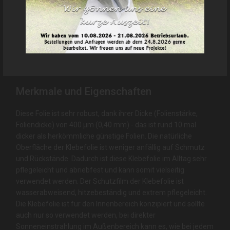
stein, gepunktet, stone, speckeld
Hinweis:
Die Bezeichnungen dienen als ungefährer Richtwert
und müssen nicht zu 100% übereinstimmmen. Bitte beachten Sie
auch, dass jeder Bildschirm Farben anders darstellt und diese
somit vom Original abweichen können. Nutzen Sie die
Möglichkeit und bestellen Sie Muster!
Merkmale und Eigenschaften
Diese Folie ist sehr robust, dank ihrer Dicke (Folienstärke,
Foliendicke) von 400 µm (0,40 mm) - das ist rund 10 mal
dicker als herkömmliche günstige Folien. Die natürliche
Oberfläche der Klebefolie ist weniger anfällig auf Schmutz
und Rückstände. Dadurch ist diese Klebefolie im Alltag sehr
pflegeleicht und abriebfest und kann somit vielseitig
verwendet werden. Der Schutzfilm der Klebefolie ist
wasserabweisend, hitzebeständig und extrem pflegeleicht.
Die Klebefolie ist für den Innenbereich konzipiert und sollte
auch nur so verwendet werden, bei direkter
Sonneneinstrahlung im Außenbereich kann es, wie bei jedem