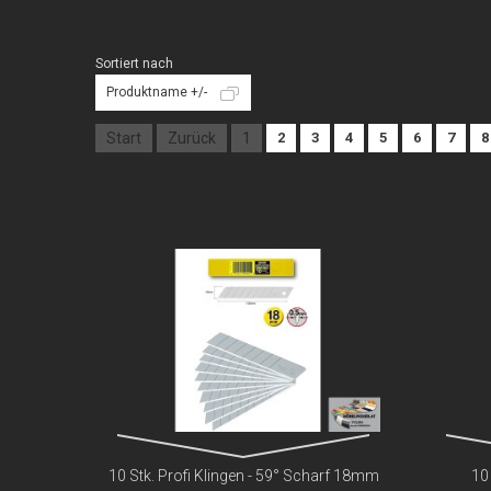
Sortiert nach
Produktname +/-
Start
Zurück
1
2
3
4
5
6
7
8
10 Stk. Profi Klingen - 59° Scharf 18mm
10