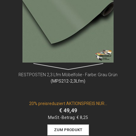
RESTPOSTEN 2,3 Lfm Möbelfolie - Farbe: Grau Grün
(MPS212-2,3Lfm)
20% preisreduziert AKTIONSPREIS NUR...
€ 49,49
MwSt.-Betrag:
€ 8,25
ZUM PRODUKT