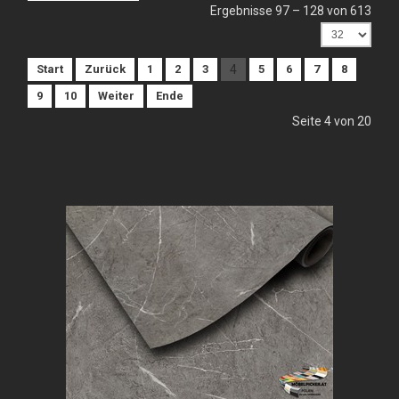
Ergebnisse 97 – 128 von 613
Start
Zurück
1
2
3
4
5
6
7
8
9
10
Weiter
Ende
Seite 4 von 20