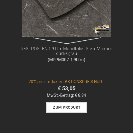
RESTPOSTEN 1,9 Lfm Möbelfolie - Stein: Marmor
dunkelgrau
(MPPM007-1,9Lfm)
20% preisreduziert AKTIONSPREIS NUR...
€ 53,05
MwSt.-Betrag:
€ 8,84
ZUM PRODUKT