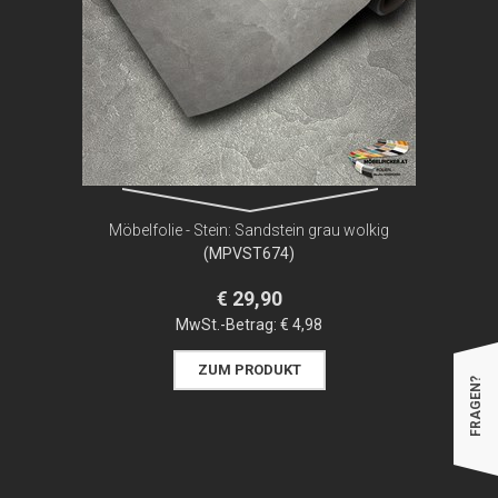
Möbelfolie - Stein: Sandstein grau wolkig
(MPVST674)
€ 29,90
MwSt.-Betrag:
€ 4,98
ZUM PRODUKT
FRAGEN?