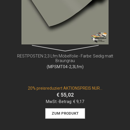
RESTPOSTEN 2,3 Lfm Möbelfolie - Farbe: Seidig matt
Braungrau
(MPSMT04-2,3Lfm)
20% preisreduziert AKTIONSPREIS NUR...
€ 55,02
MwSt.-Betrag:
€ 9,17
ZUM PRODUKT